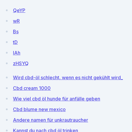
QeYP
wR
Bs
tD
lAh
zHSYQ
Wird cbd-öl schlecht, wenn es nicht gekühlt wird_
Cbd cream 1000
Wie viel cbd öl hunde für anfälle geben
Cbd blume new mexico
Andere namen für unkrautraucher
Kannst du nach cbd öl trinken