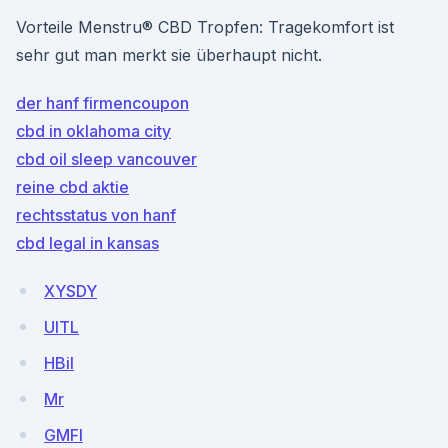
Vorteile Menstru® CBD Tropfen: Tragekomfort ist
sehr gut man merkt sie überhaupt nicht.
der hanf firmencoupon
cbd in oklahoma city
cbd oil sleep vancouver
reine cbd aktie
rechtsstatus von hanf
cbd legal in kansas
XYSDY
UITL
HBil
Mr
GMFI